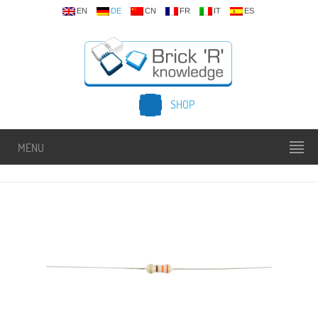
EN
DE
CN
FR
IT
ES
SHOP
MENU