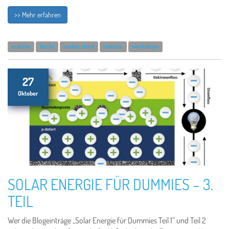
>> Mehr erfahren
arduino
berlin
maker store
roboter
workshops
27
Oktober
SOLAR ENERGIE FÜR DUMMIES – 3.
TEIL
Wer die Blogeinträge „Solar Energie für Dummies Teil 1“ und Teil 2