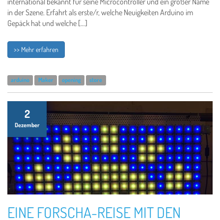
international bekannt für seine Microcontroller und ein großer Name
in der Szene. Erfahrt als erste/r, welche Neuigkeiten Arduino im
Gepäck hat und welche […]
>> Mehr erfahren
arduino
Maker
opening
store
2
Dezember
EINE FORSCHA-REISE MIT DEN