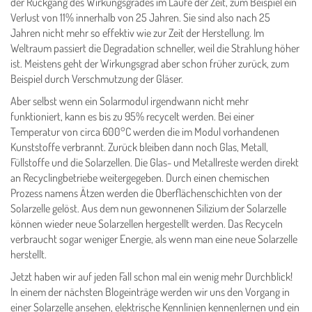
der Rückgang des Wirkungsgrades im Laufe der Zeit, zum Beispiel ein
Verlust von 11% innerhalb von 25 Jahren. Sie sind also nach 25
Jahren nicht mehr so effektiv wie zur Zeit der Herstellung. Im
Weltraum passiert die Degradation schneller, weil die Strahlung höher
ist. Meistens geht der Wirkungsgrad aber schon früher zurück, zum
Beispiel durch Verschmutzung der Gläser.
Aber selbst wenn ein Solarmodul irgendwann nicht mehr
funktioniert, kann es bis zu 95% recycelt werden. Bei einer
Temperatur von circa 600°C werden die im Modul vorhandenen
Kunststoffe verbrannt. Zurück bleiben dann noch Glas, Metall,
Füllstoffe und die Solarzellen. Die Glas- und Metallreste werden direkt
an Recyclingbetriebe weitergegeben. Durch einen chemischen
Prozess namens Ätzen werden die Oberflächenschichten von der
Solarzelle gelöst. Aus dem nun gewonnenen Silizium der Solarzelle
können wieder neue Solarzellen hergestellt werden. Das Recyceln
verbraucht sogar weniger Energie, als wenn man eine neue Solarzelle
herstellt.
Jetzt haben wir auf jeden Fall schon mal ein wenig mehr Durchblick!
In einem der nächsten Blogeinträge werden wir uns den Vorgang in
einer Solarzelle ansehen, elektrische Kennlinien kennenlernen und ein