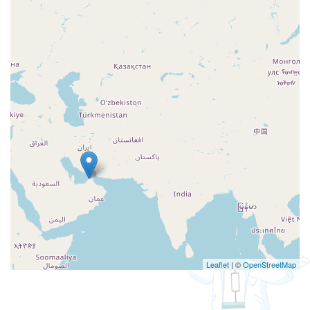
Leaflet
| ©
OpenStreetMap