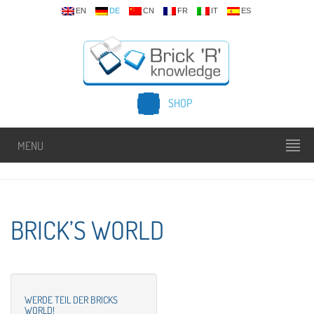
EN
DE
CN
FR
IT
ES
SHOP
MENU
BRICK’S WORLD
WERDE TEIL DER BRICKS
WORLD!