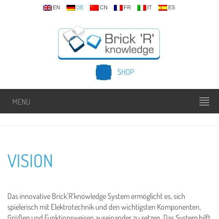
EN
DE
CN
FR
IT
ES
SHOP
MENU
VISION
Das innovative Brick’R’knowledge System ermöglicht es, sich
spielerisch mit Elektrotechnik und den wichtigsten Komponenten,
Größen und Funktionsweisen auseinander zu setzen. Das System hilft