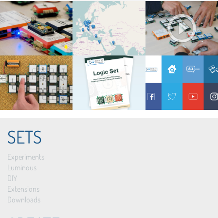
SETS
Experiments
Luminous
DIY
Extensions
Downloads