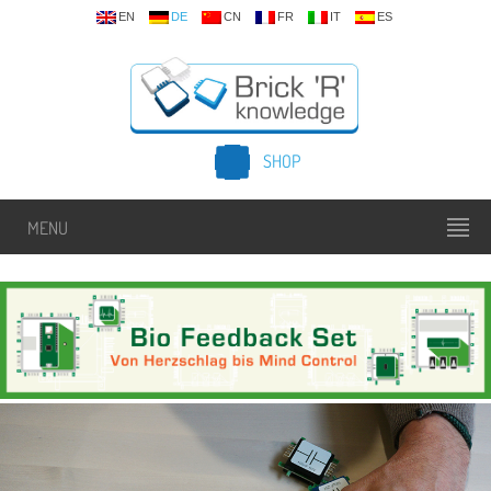
EN
DE
CN
FR
IT
ES
SHOP
MENU