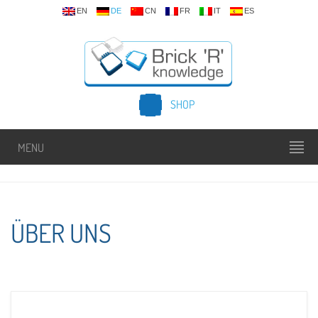
EN
DE
CN
FR
IT
ES
SHOP
MENU
ÜBER UNS