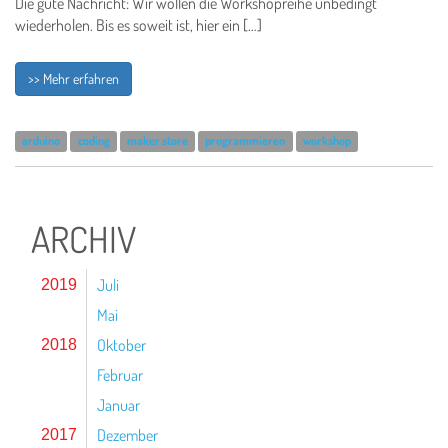
Die gute Nachricht: Wir wollen die Workshopreihe unbedingt
wiederholen. Bis es soweit ist, hier ein […]
>> Mehr erfahren
arduino
coding
maker store
programmieren
workshop
ARCHIV
Juli
2019
Mai
Oktober
2018
Februar
Januar
Dezember
2017