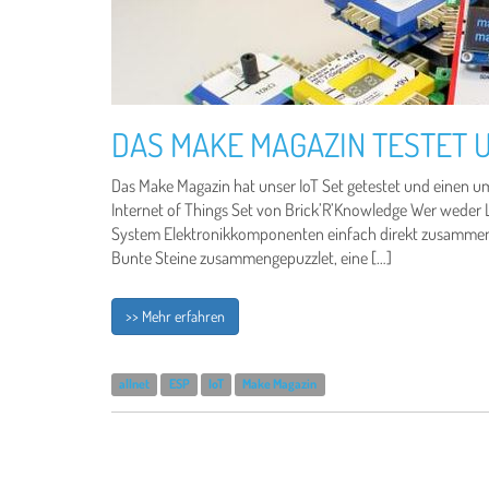
DAS MAKE MAGAZIN TESTET U
Das Make Magazin hat unser IoT Set getestet und einen umf
Internet of Things Set von Brick’R’Knowledge Wer weder L
System Elektronikkomponenten einfach direkt zusammen s
Bunte Steine zusammengepuzzlet, eine […]
>> Mehr erfahren
allnet
ESP
IoT
Make Magazin