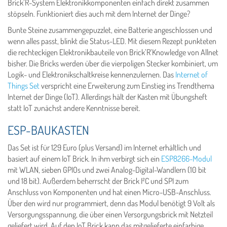
Brick’R-System Elektronikkomponenten einfach direkt zusammen
stöpseln. Funktioniert dies auch mit dem Internet der Dinge?
Bunte Steine zusammengepuzzlet, eine Batterie angeschlossen und
wenn alles passt, blinkt die Status-LED. Mit diesem Rezept punkteten
die rechteckigen Elektronikbauteile von Brick’R’Knowledge von Allnet
bisher. Die Bricks werden über die vierpoligen Stecker kombiniert, um
Logik- und Elektronikschaltkreise kennenzulernen. Das
Internet of
Things Set
verspricht eine Erweiterung zum Einstieg ins Trendthema
Internet der Dinge (IoT). Allerdings hält der Kasten mit Übungsheft
statt IoT zunächst andere Kenntnisse bereit.
ESP-BAUKASTEN
Das Set ist für 129 Euro (plus Versand) im Internet erhältlich und
basiert auf einem IoT Brick. In ihm verbirgt sich ein
ESP8266-Modul
mit WLAN, sieben GPIOs und zwei Analog-Digital-Wandlern (10 bit
und 18 bit). Außerdem beherrscht der Brick I²C und SPI zum
Anschluss von Komponenten und hat einen Micro-USB-Anschluss.
Über den wird nur programmiert, denn das Modul benötigt 9 Volt als
Versorgungsspannung, die über einen Versorgungsbrick mit Netzteil
geliefert wird. Auf den IoT Brick kann das mitgelieferte einfarbige