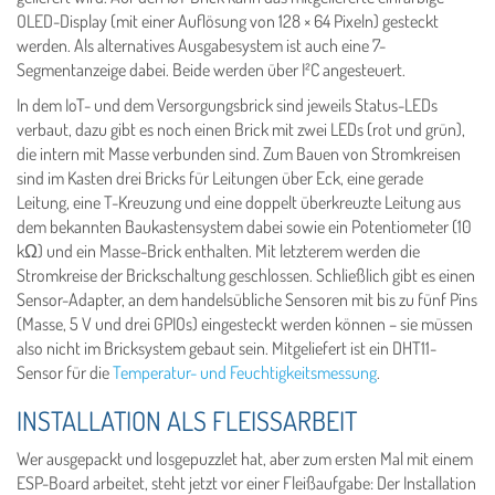
OLED-Display (mit einer Auflösung von 128 × 64 Pixeln) gesteckt
werden. Als alternatives Ausgabesystem ist auch eine 7-
Segmentanzeige dabei. Beide werden über I²C angesteuert.
In dem IoT- und dem Versorgungsbrick sind jeweils Status-LEDs
verbaut, dazu gibt es noch einen Brick mit zwei LEDs (rot und grün),
die intern mit Masse verbunden sind. Zum Bauen von Stromkreisen
sind im Kasten drei Bricks für Leitungen über Eck, eine gerade
Leitung, eine T-Kreuzung und eine doppelt überkreuzte Leitung aus
dem bekannten Baukastensystem dabei sowie ein Potentiometer (10
kΩ) und ein Masse-Brick enthalten. Mit letzterem werden die
Stromkreise der Brickschaltung geschlossen. Schließlich gibt es einen
Sensor-Adapter, an dem handelsübliche Sensoren mit bis zu fünf Pins
(Masse, 5 V und drei GPIOs) eingesteckt werden können – sie müssen
also nicht im Bricksystem gebaut sein. Mitgeliefert ist ein DHT11-
Sensor für die
Temperatur- und Feuchtigkeitsmessung
.
INSTALLATION ALS FLEISSARBEIT
Wer ausgepackt und losgepuzzlet hat, aber zum ersten Mal mit einem
ESP-Board arbeitet, steht jetzt vor einer Fleißaufgabe: Der Installation