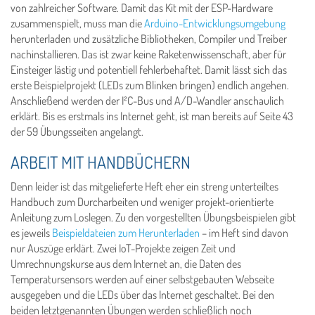
von zahlreicher Software. Damit das Kit mit der ESP-Hardware
zusammenspielt, muss man die
Arduino-Entwicklungsumgebung
herunterladen und zusätzliche Bibliotheken, Compiler und Treiber
nachinstallieren. Das ist zwar keine Raketenwissenschaft, aber für
Einsteiger lästig und potentiell fehlerbehaftet. Damit lässt sich das
erste Beispielprojekt (LEDs zum Blinken bringen) endlich angehen.
Anschließend werden der I²C-Bus und A/D-Wandler anschaulich
erklärt. Bis es erstmals ins Internet geht, ist man bereits auf Seite 43
der 59 Übungsseiten angelangt.
ARBEIT MIT HANDBÜCHERN
Denn leider ist das mitgelieferte Heft eher ein streng unterteiltes
Handbuch zum Durcharbeiten und weniger projekt-orientierte
Anleitung zum Loslegen. Zu den vorgestellten Übungsbeispielen gibt
es jeweils
Beispieldateien zum Herunterladen
– im Heft sind davon
nur Auszüge erklärt. Zwei IoT-Projekte zeigen Zeit und
Umrechnungskurse aus dem Internet an, die Daten des
Temperatursensors werden auf einer selbstgebauten Webseite
ausgegeben und die LEDs über das Internet geschaltet. Bei den
beiden letztgenannten Übungen werden schließlich noch