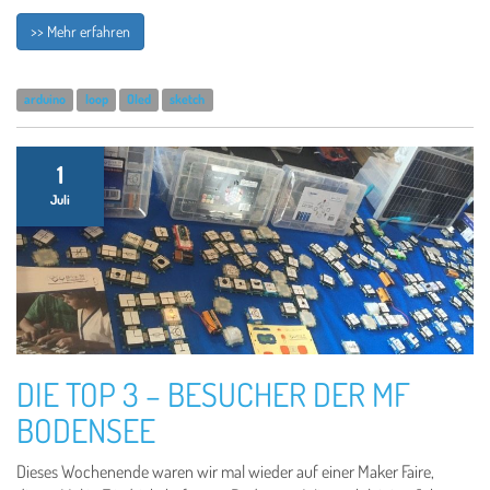
>> Mehr erfahren
arduino
loop
Oled
sketch
1
Juli
DIE TOP 3 – BESUCHER DER MF
BODENSEE
Dieses Wochenende waren wir mal wieder auf einer Maker Faire,