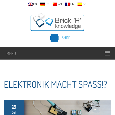
EN
DE
CN
FR
ES
SHOP
MENU
ELEKTRONIK MACHT SPASS!?
21
Juli