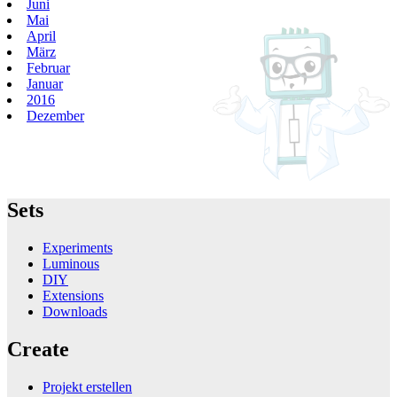
Juni
Mai
April
März
Februar
Januar
2016
Dezember
Sets
Experiments
Luminous
DIY
Extensions
Downloads
Create
Projekt erstellen