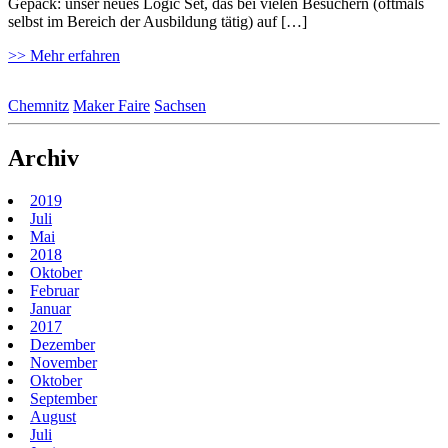
Gepäck: unser neues Logic Set, das bei vielen Besuchern (oftmals
selbst im Bereich der Ausbildung tätig) auf […]
>> Mehr erfahren
Chemnitz
Maker Faire
Sachsen
Archiv
2019
Juli
Mai
2018
Oktober
Februar
Januar
2017
Dezember
November
Oktober
September
August
Juli