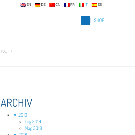
EN
DE
CN
FR
IT
ES
SHOP
 NOI
+
ARCHIV
▼
2019
Lug 2019
Mag 2019
▼
2018