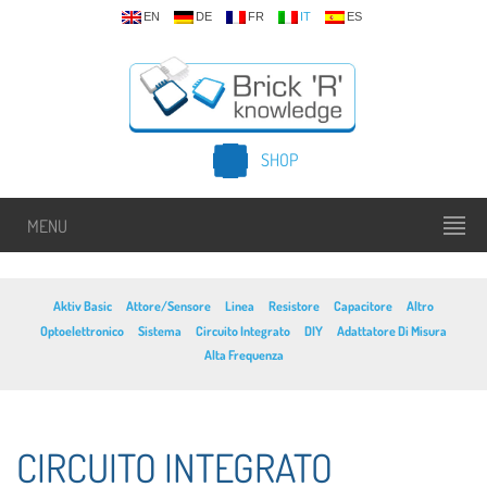
EN
DE
FR
IT
ES
SHOP
MENU
Aktiv Basic
Attore/Sensore
Linea
Resistore
Capacitore
Altro
Optoelettronico
Sistema
Circuito Integrato
DIY
Adattatore Di Misura
Alta Frequenza
CIRCUITO INTEGRATO