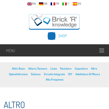
EN
DE
FR
IT
ES
SHOP
MENU
Aktiv Basic
Attore/Sensore
Linea
Resistore
Capacitore
Altro
Optoelettronico
Sistema
Circuito Integrato
DIY
Adattatore Di Misura
Alta Frequenza
ALTRO