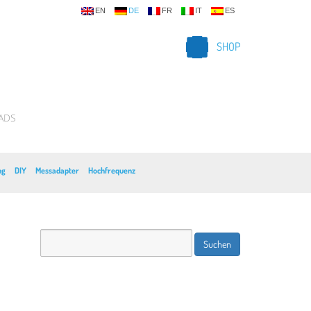
EN
DE
FR
IT
ES
SHOP
ADS
ng
DIY
Messadapter
Hochfrequenz