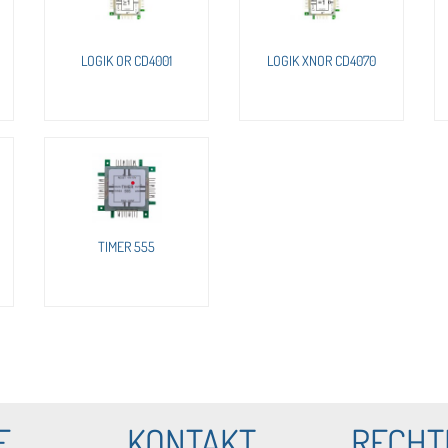
LOGIK OR CD4001
LOGIK XNOR CD4070
TIMER 555
E
KONTAKT
RECHT