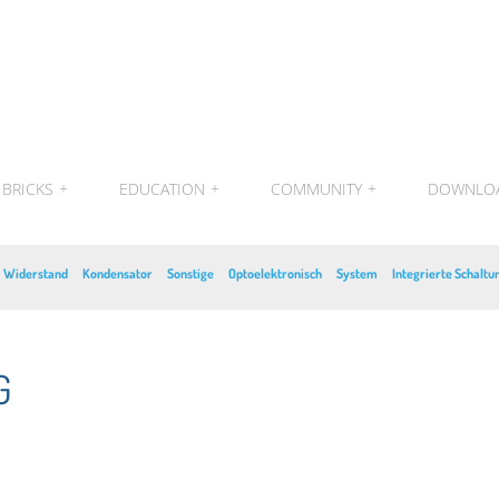
BRICKS
+
EDUCATION
+
COMMUNITY
+
DOWNLO
Widerstand
Kondensator
Sonstige
Optoelektronisch
System
Integrierte Schaltu
G