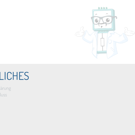
LICHES
lärung
luss