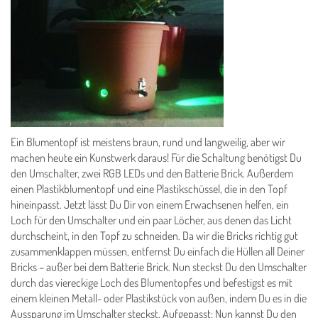
Ein Blumentopf ist meistens braun, rund und langweilig, aber wir
machen heute ein Kunstwerk daraus! Für die Schaltung benötigst Du
den Umschalter, zwei RGB LEDs und den Batterie Brick. Außerdem
einen Plastikblumentopf und eine Plastikschüssel, die in den Topf
hineinpasst. Jetzt lässt Du Dir von einem Erwachsenen helfen, ein
Loch für den Umschalter und ein paar Löcher, aus denen das Licht
durchscheint, in den Topf zu schneiden. Da wir die Bricks richtig gut
zusammenklappen müssen, entfernst Du einfach die Hüllen all Deiner
Bricks – außer bei dem Batterie Brick. Nun steckst Du den Umschalter
durch das viereckige Loch des Blumentopfes und befestigst es mit
einem kleinen Metall- oder Plastikstück von außen, indem Du es in die
Aussparung im Umschalter steckst. Aufgepasst: Nun kannst Du den