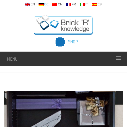
EN
DE
CN
FR
IT
ES
SHOP
MENU