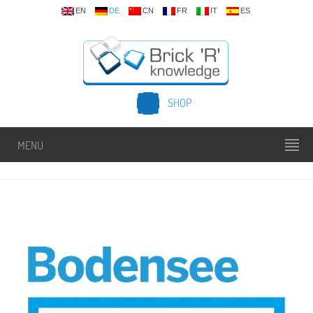
EN
DE
CN
FR
IT
ES
SHOP
MENU