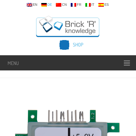
EN
DE
CN
FR
IT
ES
SHOP
MENU