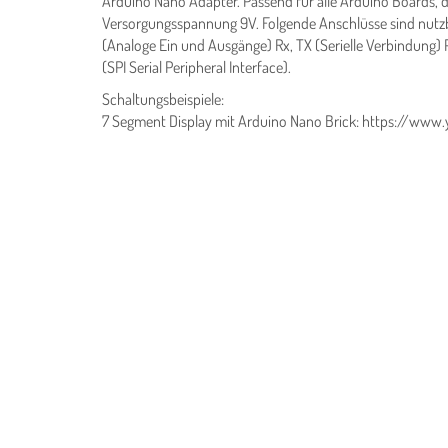
Arduino Nano Adapter. Passend für alle Arduino Boards, 
Versorgungsspannung 9V. Folgende Anschlüsse sind nutzb
(Analoge Ein und Ausgänge) Rx, TX (Serielle Verbindung) 
(SPI Serial Peripheral Interface).
Schaltungsbeispiele:
7 Segment Display mit Arduino Nano Brick: https://w