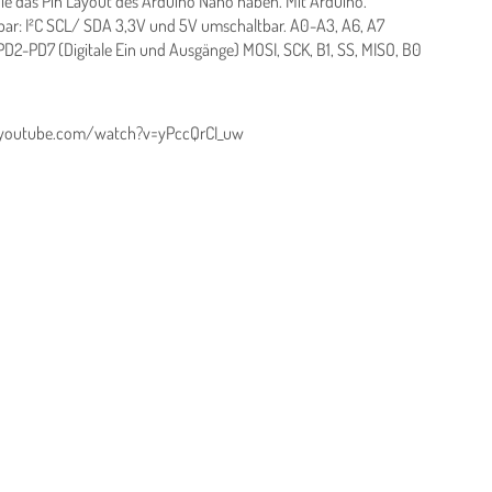
die das Pin Layout des Arduino Nano haben. Mit Arduino.
ar: I²C SCL/ SDA 3,3V und 5V umschaltbar. A0-A3, A6, A7
PD2-PD7 (Digitale Ein und Ausgänge) MOSI, SCK, B1, SS, MISO, B0
ww.youtube.com/watch?v=yPccQrCI_uw