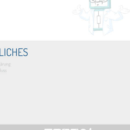
LICHES
lärung
luss