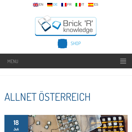
EN
DE
FR
IT
ES
SHOP
MENU
ALLNET ÖSTERREICH
18
Juli