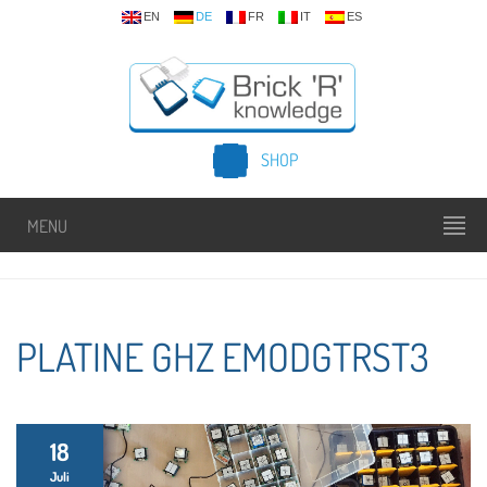
EN
DE
FR
IT
ES
SHOP
MENU
PLATINE GHZ EMODGTRST3
18
Juli