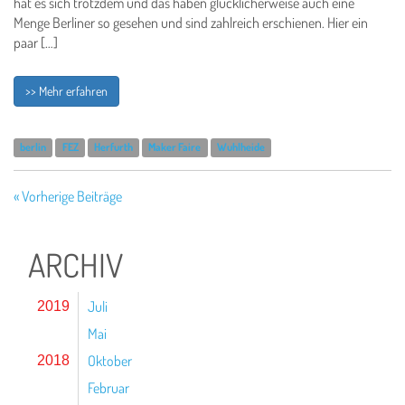
hat es sich trotzdem und das haben glücklicherweise auch eine
Menge Berliner so gesehen und sind zahlreich erschienen. Hier ein
paar […]
>> Mehr erfahren
berlin
FEZ
Herfurth
Maker Faire
Wuhlheide
« Vorherige Beiträge
ARCHIV
Juli
2019
Mai
Oktober
2018
Februar