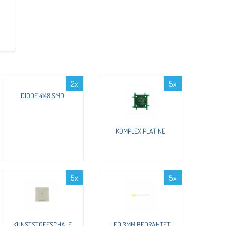
2x
5x
DIODE 4148 SMD
KOMPLEX PLATINE
5x
5x
KUNSTSTOFFSCHALE
LED 3MM BEDRAHTET