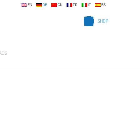
EN
DE
CN
FR
IT
ES
SHOP
ADS