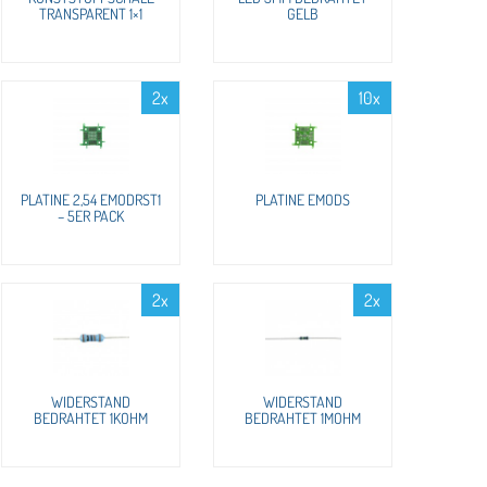
TRANSPARENT 1×1
GELB
2x
10x
PLATINE 2,54 EMODRST1
PLATINE EMODS
– 5ER PACK
2x
2x
WIDERSTAND
WIDERSTAND
BEDRAHTET 1KOHM
BEDRAHTET 1MOHM