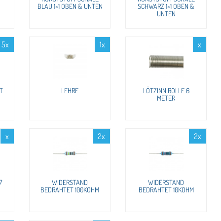
BLAU 1×1 OBEN & UNTEN
SCHWARZ 1×1 OBEN &
UNTEN
5x
1x
x
T
LEHRE
LÖTZINN ROLLE 6
METER
x
2x
2x
7
WIDERSTAND
WIDERSTAND
BEDRAHTET 100KOHM
BEDRAHTET 10KOHM