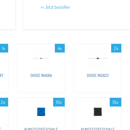
>> Jetzt bestellen
1x
4x
2x
IT
DIODE 1N4004
DIODE 1N5822
2x
10x
10x
F
KUNSTSTOFFSCHALE
KUNSTSTOFFSCHALE