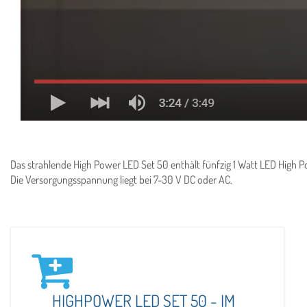
Das strahlende High Power LED Set 50 enthält fünfzig 1 Watt LED High Po
Die Versorgungsspannung liegt bei 7-30 V DC oder AC.
HIGHPOWER LED SET 50 - IM