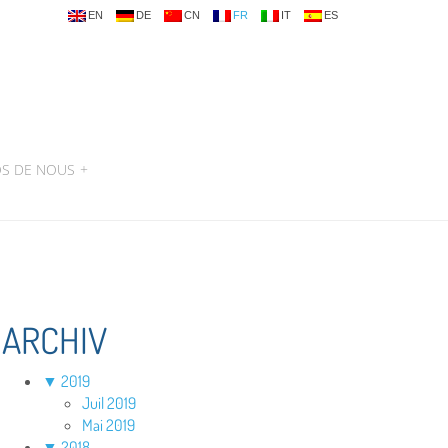
EN
DE
CN
FR
IT
ES
OS DE NOUS
+
ARCHIV
▼
2019
Juil 2019
Mai 2019
▼
2018