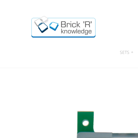
SETS
+