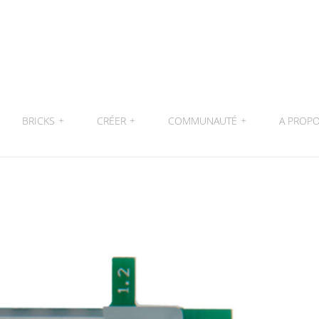
BRICKS
+
CRÉER
+
COMMUNAUTÉ
+
A PROP