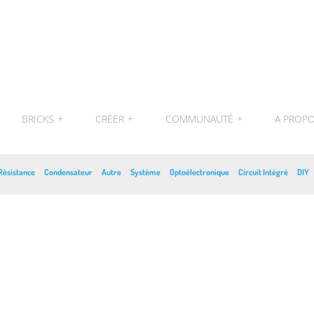
BRICKS
+
CRÉER
+
COMMUNAUTÉ
+
A PROP
Rèsistance
Condensateur
Autre
Système
Optoélectronique
Circuit Intégré
DIY