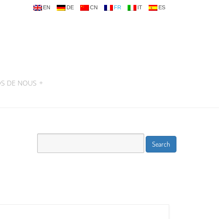
EN
DE
CN
FR
IT
ES
OS DE NOUS
+