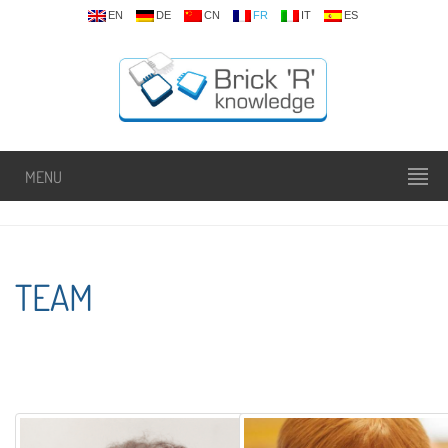
EN
DE
CN
FR
IT
ES
MENU
TEAM