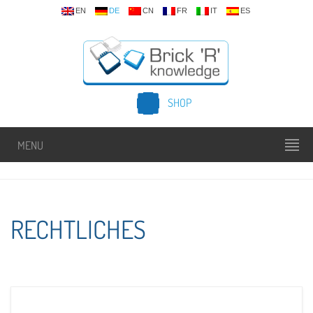
EN
DE
CN
FR
IT
ES
SHOP
MENU
RECHTLICHES