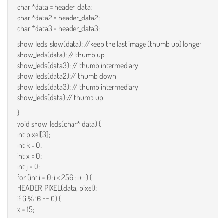
char *data = header_data;
char *data2 = header_data2;
char *data3 = header_data3;
show_leds_slow(data); //keep the last image (thumb up) longer
show_leds(data); // thumb up
show_leds(data3); // thumb intermediary
show_leds(data2);// thumb down
show_leds(data3); // thumb intermediary
show_leds(data);// thumb up
}
void show_leds(char* data) {
int pixel[3];
int k = 0;
int x = 0;
int j = 0;
for (int i = 0; i < 256 ; i++) {
HEADER_PIXEL(data, pixel);
if (i % 16 == 0) {
x = 15;