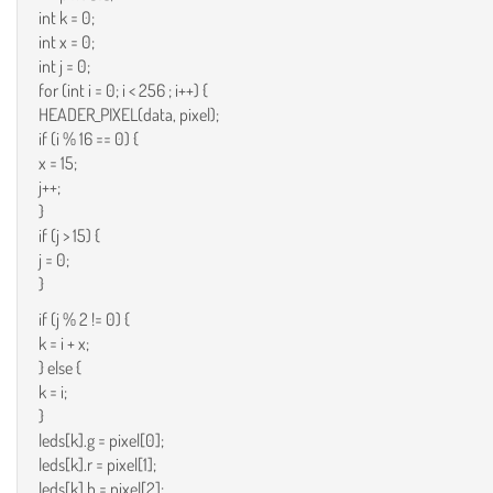
int k = 0;
int x = 0;
int j = 0;
for (int i = 0; i < 256 ; i++) {
HEADER_PIXEL(data, pixel);
if (i % 16 == 0) {
x = 15;
j++;
}
if (j > 15) {
j = 0;
}
if (j % 2 != 0) {
k = i + x;
} else {
k = i;
}
leds[k].g = pixel[0];
leds[k].r = pixel[1];
leds[k].b = pixel[2];