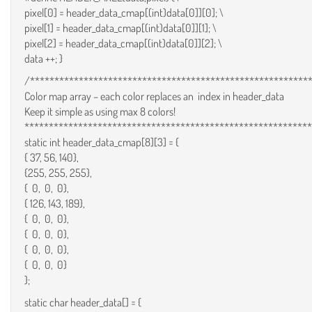
pixel[0] = header_data_cmap[(int)data[0]][0]; \
pixel[1] = header_data_cmap[(int)data[0]][1]; \
pixel[2] = header_data_cmap[(int)data[0]][2]; \
data ++; }
/*********************************************************
Color map array – each color replaces an index in header_data
Keep it simple as using max 8 colors!
**********************************************************
static int header_data_cmap[8][3] = {
{ 37, 56, 140},
{255, 255, 255},
{ 0, 0, 0},
{ 126, 143, 189},
{ 0, 0, 0},
{ 0, 0, 0},
{ 0, 0, 0},
{ 0, 0, 0}
};
static char header_data[] = {