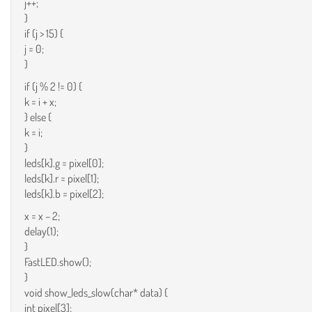
j++;
}
if (j > 15) {
j = 0;
}
if (j % 2 != 0) {
k = i + x;
} else {
k = i;
}
leds[k].g = pixel[0];
leds[k].r = pixel[1];
leds[k].b = pixel[2];
x = x – 2;
delay(1);
}
FastLED.show();
}
void show_leds_slow(char* data) {
int pixel[3];