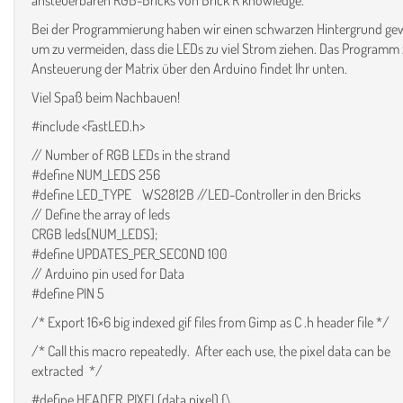
ansteuerbaren RGB-Bricks von Brick’R‘knowledge.
Bei der Programmierung haben wir einen schwarzen Hintergrund gew
um zu vermeiden, dass die LEDs zu viel Strom ziehen. Das Programm 
Ansteuerung der Matrix über den Arduino findet Ihr unten.
Viel Spaß beim Nachbauen!
#include <FastLED.h>
// Number of RGB LEDs in the strand
#define NUM_LEDS 256
#define LED_TYPE WS2812B //LED-Controller in den Bricks
// Define the array of leds
CRGB leds[NUM_LEDS];
#define UPDATES_PER_SECOND 100
// Arduino pin used for Data
#define PIN 5
/* Export 16×6 big indexed gif files from Gimp as C .h header file */
/* Call this macro repeatedly. After each use, the pixel data can be
extracted */
#define HEADER_PIXEL(data,pixel) {\