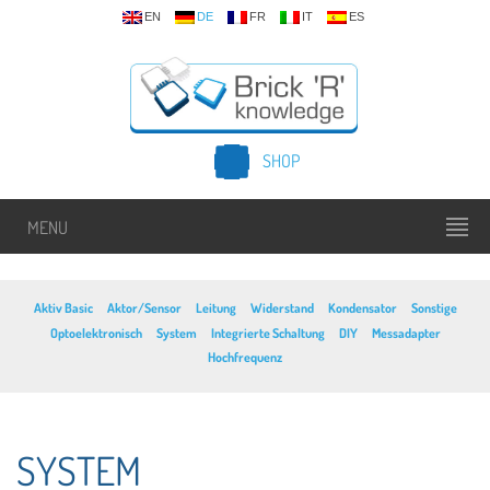
EN
DE
FR
IT
ES
SHOP
MENU
Aktiv Basic
Aktor/Sensor
Leitung
Widerstand
Kondensator
Sonstige
Optoelektronisch
System
Integrierte Schaltung
DIY
Messadapter
Hochfrequenz
SYSTEM