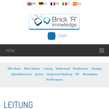
EN
DE
FR
IT
ES
SHOP
MENU
Aktiv Basic
Aktor/Sensor
Leitung
Widerstand
Kondensator
Sonstige
Optoelektronisch
System
Integrierte Schaltung
DIY
Messadapter
Hochfrequenz
LEITUNG