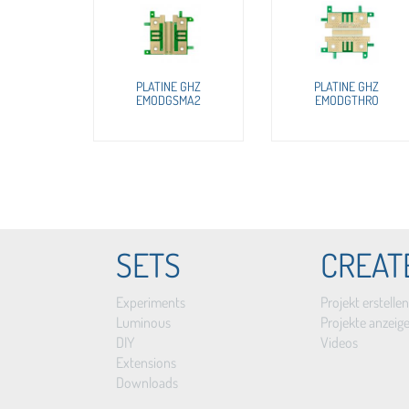
PLATINE GHZ
PLATINE GHZ
EMODGSMA2
EMODGTHRO
SETS
CREAT
Experiments
Projekt erstellen
Luminous
Projekte anzeig
DIY
Videos
Extensions
Downloads