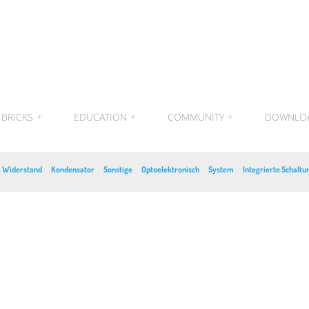
BRICKS
+
EDUCATION
+
COMMUNITY
+
DOWNLO
Widerstand
Kondensator
Sonstige
Optoelektronisch
System
Integrierte Schaltu