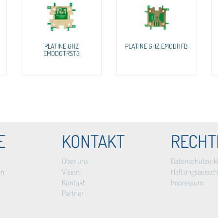
PLATINE GHZ
PLATINE GHZ EMODHFB
EMODGTRST3
E
KONTAKT
RECHT
Über uns
Datenschutzerk
en
Vision
Haftungsaussch
Kontakt
Impressum
Partner