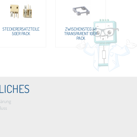
STECKERERSATZTEILE
ZWISCHENSTEG 1×1
50ER PACK
TRANSPARENT 10ER
PACK
LICHES
lärung
luss