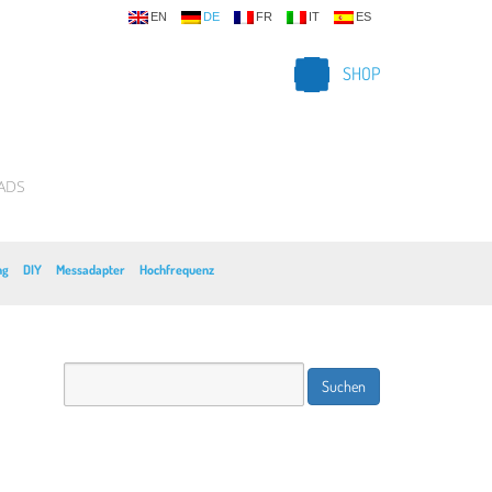
EN
DE
FR
IT
ES
SHOP
ADS
ng
DIY
Messadapter
Hochfrequenz