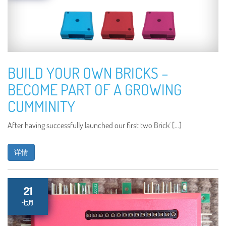
BUILD YOUR OWN BRICKS –
BECOME PART OF A GROWING
CUMMINITY
After having successfully launched our first two Brick´ […]
详情
21
七月