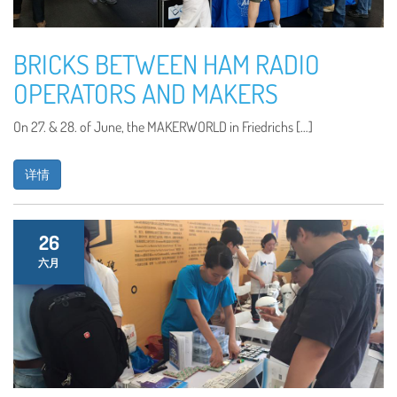
BRICKS BETWEEN HAM RADIO
OPERATORS AND MAKERS
On 27. & 28. of June, the MAKERWORLD in Friedrichs […]
详情
26
六月