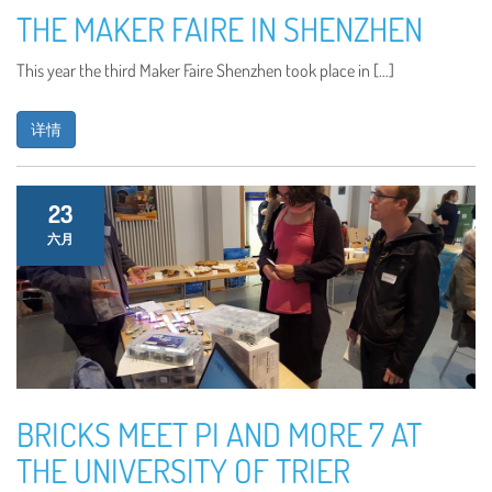
THE MAKER FAIRE IN SHENZHEN
This year the third Maker Faire Shenzhen took place in […]
详情
23
六月
BRICKS MEET PI AND MORE 7 AT
THE UNIVERSITY OF TRIER