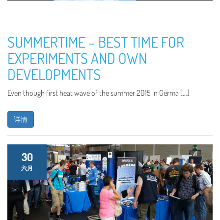
SUMMERTIME – BEST TIME FOR
EXPERIMENTS AND OWN
DEVELOPMENTS
Even though first heat wave of the summer 2015 in Germa […]
详情
30
六月