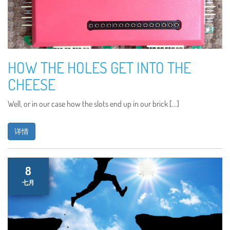
HOW THE HOLES GET INTO THE
CHEESE
Well, or in our case how the slots end up in our brick […]
详情
8
七月