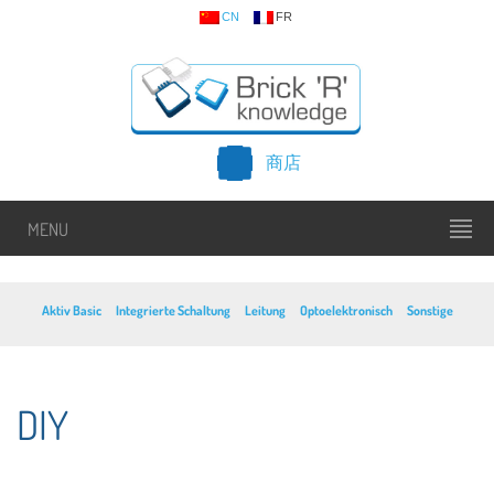
CN
FR
商店
MENU
Aktiv Basic
Integrierte Schaltung
Leitung
Optoelektronisch
Sonstige
DIY