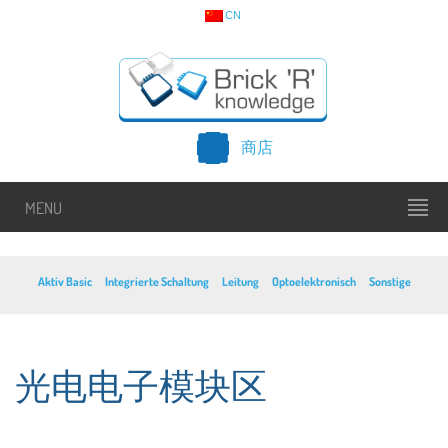
CN
商店
MENU
Aktiv Basic
Integrierte Schaltung
Leitung
Optoelektronisch
Sonstige
光电电子模块区