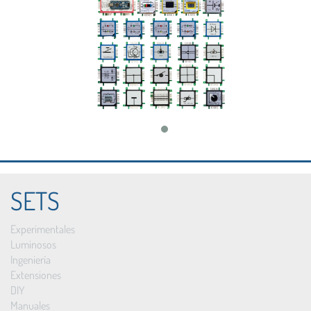
SETS
Experimentales
Luminosos
Ingeniería
Extensiones
DIY
Manuales