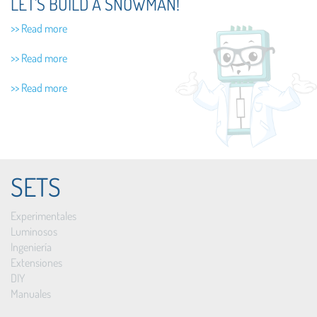
LET'S BUILD A SNOWMAN!
>> Read more
>> Read more
>> Read more
SETS
Experimentales
Luminosos
Ingeniería
Extensiones
DIY
Manuales