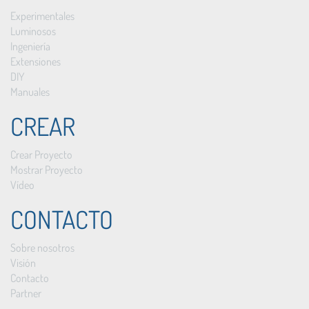
Experimentales
Luminosos
Ingeniería
Extensiones
DIY
Manuales
CREAR
Crear Proyecto
Mostrar Proyecto
Vídeo
CONTACTO
Sobre nosotros
Visión
Contacto
Partner