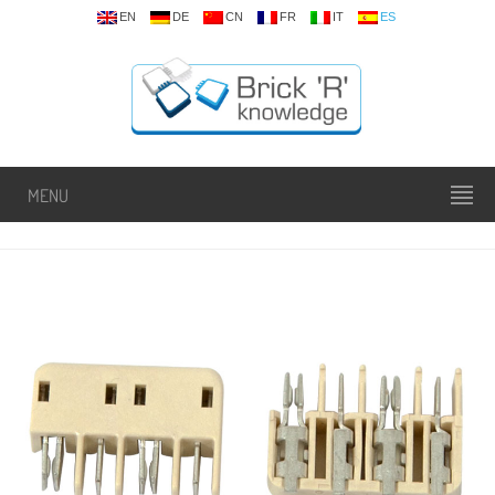
EN
DE
CN
FR
IT
ES
MENU